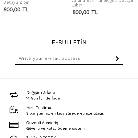
Ariana Sarı Tül Göğüs Detaylı
ADD TO CART
Detaylı Zıbın
ADD TO CART
Zıbın
800,00 TL
800,00 TL
E-BULLETİN
Değişim & İade
14 Gün İçinde İade
Hızlı Teslimat
Siparişleriniz en kısa sürede elinize ulaşır.
Güvenli Alışveriş
Güvenli ve kolay ödeme sistemi
7 / 24 DESTEK