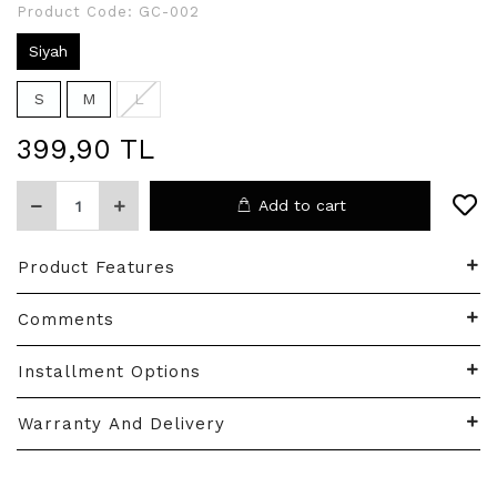
Product Code:
GC-002
Siyah
S
M
L
399,90 TL
Add to cart
Product Features
Comments
Installment Options
Warranty And Delivery