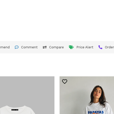
mmend
Comment
Compare
Price Alert
Orde