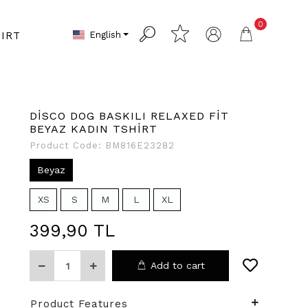
0
English
IRT
DİSCO DOG BASKILI RELAXED FİT
BEYAZ KADIN TSHİRT
Product Code:
BM816E23282
Beyaz
XS
S
M
L
XL
399,90 TL
Add to cart
Product Features