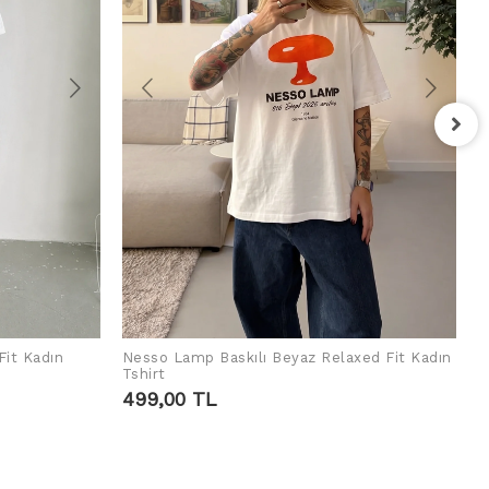
F
T
4
Fit Kadın
Nesso Lamp Baskılı Beyaz Relaxed Fit Kadın
ADD TO CART
Tshirt
499,00 TL