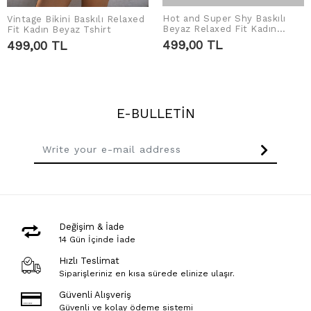
Hot and Super Shy Baskılı
Vintage Bikini Baskılı Relaxed
ADD TO CART
ADD TO CART
Beyaz Relaxed Fit Kadın
Fit Kadın Beyaz Tshirt
Tshirt
499,00 TL
499,00 TL
E-BULLETİN
Değişim & İade
14 Gün İçinde İade
Hızlı Teslimat
Siparişleriniz en kısa sürede elinize ulaşır.
Güvenli Alışveriş
Güvenli ve kolay ödeme sistemi