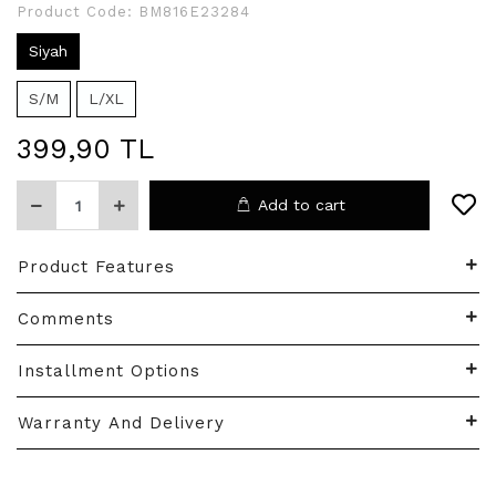
Product Code:
BM816E23284
Siyah
S/M
L/XL
399,90 TL
Add to cart
Product Features
Comments
Installment Options
Warranty And Delivery