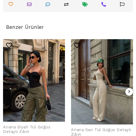
Benzer Ürünler
Ariana Siyah Tül Göğüs
Ariana Sarı Tül Göğüs Detaylı
ADD TO CART
Detaylı Zıbın
ADD TO CART
Zıbın