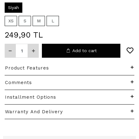
Siyah
XS
S
M
L
249,90 TL
Add to cart
Product Features
Comments
Installment Options
Warranty And Delivery