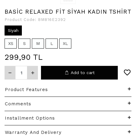
BASİC RELAXED FİT SİYAH KADIN TSHİRT
Product Code:
BM816E2392
Siyah
XS
S
M
L
XL
299,90 TL
Add to cart
Product Features
Comments
Installment Options
Warranty And Delivery