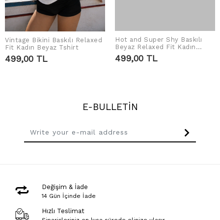
Hot and Super Shy Baskılı
Vintage Bikini Baskılı Relaxed
ADD TO CART
ADD TO CART
Beyaz Relaxed Fit Kadın
Fit Kadın Beyaz Tshirt
Tshirt
499,00 TL
499,00 TL
E-BULLETİN
Değişim & İade
14 Gün İçinde İade
Hızlı Teslimat
Siparişleriniz en kısa sürede elinize ulaşır.