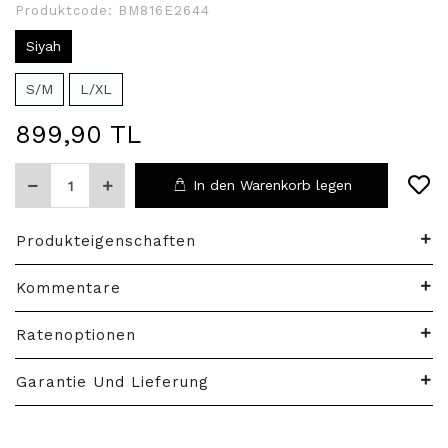
Produktcode:
BM816E2644
Siyah
S/M
L/XL
899,90 TL
In den Warenkorb legen
Produkteigenschaften
Kommentare
Ratenoptionen
Garantie Und Lieferung