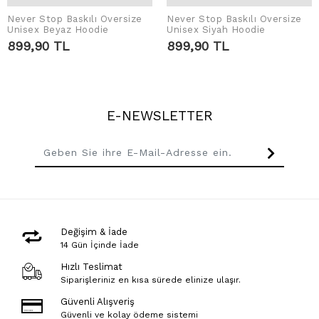
Never Stop Baskılı Oversize
IN DEN WARENKORB
Never Stop Baskılı Oversize
IN DEN WARENKORB
Unisex Beyaz Hoodie
Unisex Siyah Hoodie
LEGEN
LEGEN
899,90 TL
899,90 TL
E-NEWSLETTER
Değişim & İade
14 Gün İçinde İade
Hızlı Teslimat
Siparişleriniz en kısa sürede elinize ulaşır.
Güvenli Alışveriş
Güvenli ve kolay ödeme sistemi