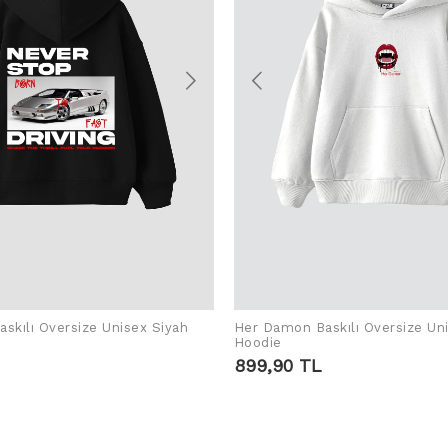
skılı Oversize Unisex Siyah
Her Damon Baskılı Oversize Un
EN WARENKORB LEGEN
IN DEN WARENKORB 
Hoodie
899,90 TL