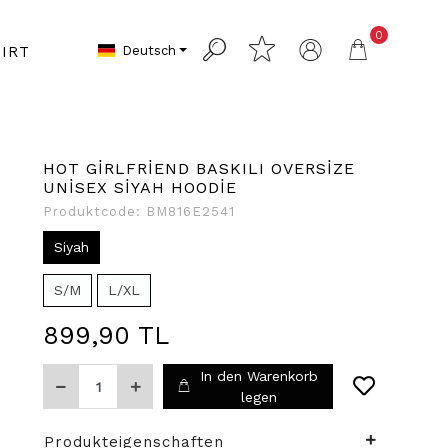
0
Deutsch
IRT
HOT GİRLFRİEND BASKILI OVERSİZE
UNİSEX SİYAH HOODİE
Produktcode:
BM816E2541
Siyah
S/M
L/XL
899,90 TL
In den Warenkorb
legen
Produkteigenschaften