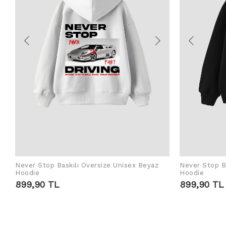
Never Stop Baskılı Oversize Unisex Beyaz
Never Stop Ba
IN DEN WARENKORB LEGEN
IN D
Hoodie
Hoodie
899,90 TL
899,90 TL