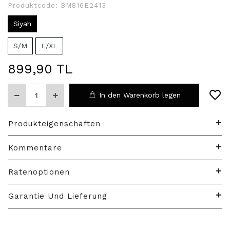
Produktcode:
BM816E2413
Siyah
S/M
L/XL
899,90 TL
In den Warenkorb legen
Produkteigenschaften
Kommentare
Ratenoptionen
Garantie Und Lieferung