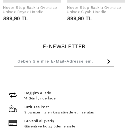
Never Stop Baskılı Oversize
IN DEN WARENKORB
Never Stop Baskılı Oversize
IN DEN WARENKORB
Unisex Beyaz Hoodie
Unisex Siyah Hoodie
LEGEN
LEGEN
899,90 TL
899,90 TL
E-NEWSLETTER
Değişim & İade
14 Gün İçinde İade
Hızlı Teslimat
Siparişleriniz en kısa sürede elinize ulaşır.
Güvenli Alışveriş
Güvenli ve kolay ödeme sistemi