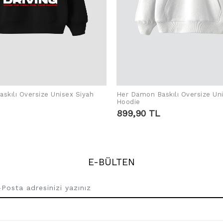
skılı Oversize Unisex Siyah
Her Damon Baskılı Oversize Un
SEPETE EKLE
SEPETE EKLE
Hoodie
899,90 TL
E-BÜLTEN