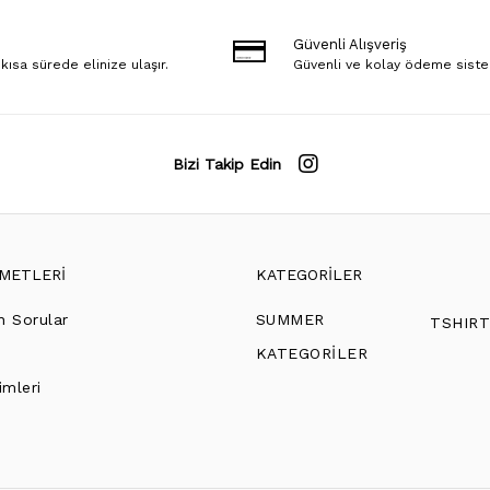
Güvenli Alışveriş
 kısa sürede elinize ulaşır.
Güvenli ve kolay ödeme sist
Bizi Takip Edin
ZMETLERİ
KATEGORİLER
n Sorular
SUMMER
TSHIR
KATEGORİLER
imleri