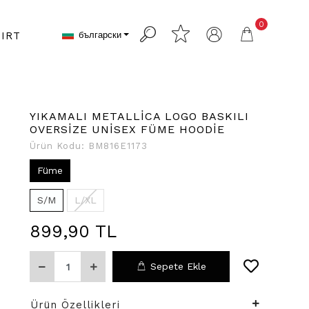
0
български
IRT
YIKAMALI METALLİCA LOGO BASKILI
OVERSİZE UNİSEX FÜME HOODİE
Ürün Kodu:
BM816E1173
Füme
S/M
L/XL
899,90 TL
Sepete Ekle
Ürün Özellikleri