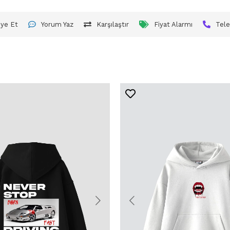
iye Et
Yorum Yaz
Karşılaştır
Fiyat Alarmı
Tele