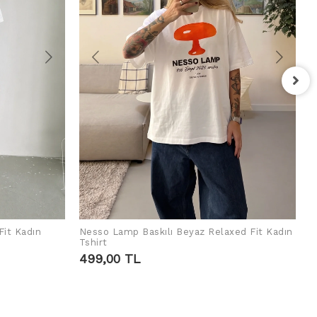
F
T
4
Fit Kadın
Nesso Lamp Baskılı Beyaz Relaxed Fit Kadın
SEPETE EKLE
Tshirt
499,00 TL