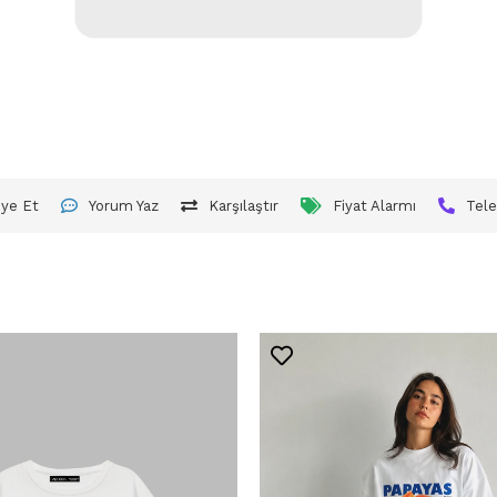
iye Et
Yorum Yaz
Karşılaştır
Fiyat Alarmı
Tele