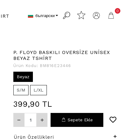
0
български
IRT
P. FLOYD BASKILI OVERSİZE UNİSEX
BEYAZ TSHİRT
Ürün Kodu:
BM816E23446
Beyaz
S/M
L/XL
399,90 TL
Sepete Ekle
Ürün Özellikleri