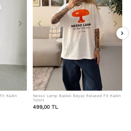
F
T
4
Fit Kadın
Nesso Lamp Baskılı Beyaz Relaxed Fit Kadın
SEPETE EKLE
Tshirt
499,00 TL