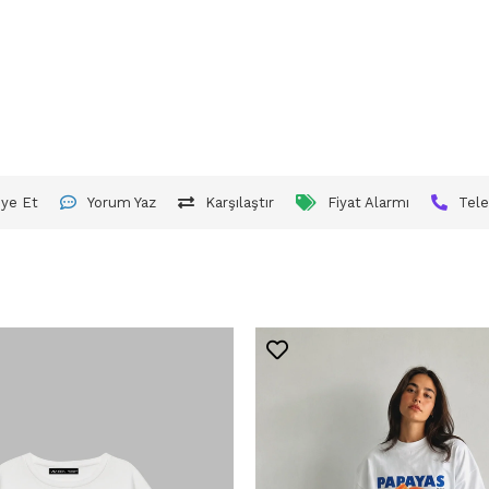
iye Et
Yorum Yaz
Karşılaştır
Fiyat Alarmı
Tele