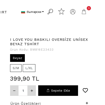
0
български
IRT
I LOVE YOU BASKILI OVERSİZE UNİSEX
BEYAZ TSHİRT
Ürün Kodu:
BM816E23433
Beyaz
S/M
L/XL
399,90 TL
Sepete Ekle
Ürün Özellikleri