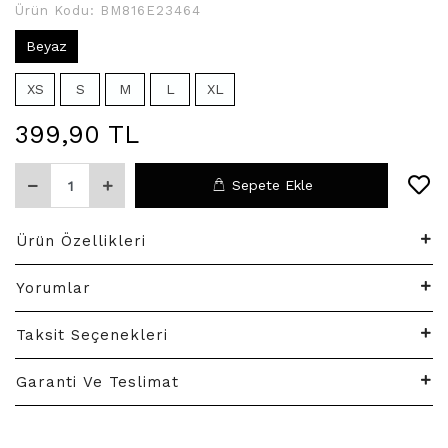
Ürün Kodu:
BM816E23464
Beyaz
XS
S
M
L
XL
399,90 TL
Sepete Ekle
Ürün Özellikleri
Yorumlar
Taksit Seçenekleri
Garanti Ve Teslimat