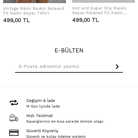
Hot and Super Shy Baskılı
Vintage Bikini Baskılı Relaxed
SEPETE EKLE
SEPETE EKLE
Beyaz Relaxed Fit Kadın
Fit Kadın Beyaz Tshirt
Tshirt
499,00 TL
499,00 TL
E-BÜLTEN
Değişim & İade
14 Gün İçinde İade
Hızlı Teslimat
Siparişleriniz en kısa sürede elinize ulaşır.
Güvenli Alışveriş
Güvenli ve kolay ödeme sistemi