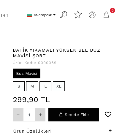
0
български
IRT
BATİK YIKAMALI YÜKSEK BEL BUZ
MAVİSİ ŞORT
Ürün Kodu:
0000069
Buz Mavisi
S
M
L
XL
299,90 TL
Sepete Ekle
Ürün Özellikleri