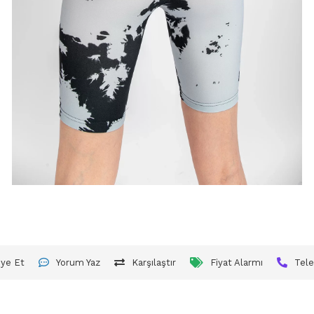
iye Et
Yorum Yaz
Karşılaştır
Fiyat Alarmı
Tele