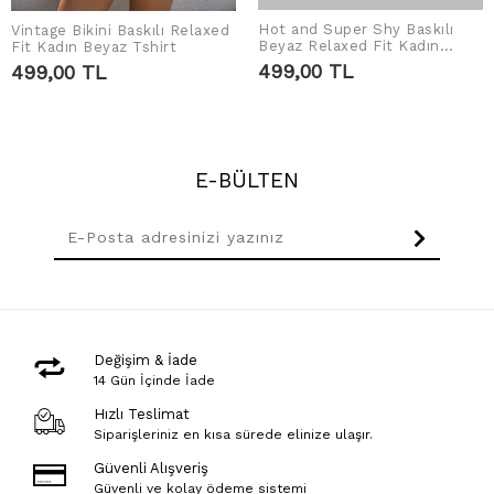
Hot and Super Shy Baskılı
Vintage Bikini Baskılı Relaxed
SEPETE EKLE
SEPETE EKLE
Beyaz Relaxed Fit Kadın
Fit Kadın Beyaz Tshirt
Tshirt
499,00 TL
499,00 TL
E-BÜLTEN
Değişim & İade
14 Gün İçinde İade
Hızlı Teslimat
Siparişleriniz en kısa sürede elinize ulaşır.
Güvenli Alışveriş
Güvenli ve kolay ödeme sistemi