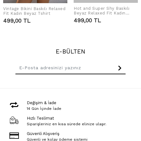
Hot and Super Shy Baskılı
Vintage Bikini Baskılı Relaxed
SEPETE EKLE
SEPETE EKLE
Beyaz Relaxed Fit Kadın
Fit Kadın Beyaz Tshirt
Tshirt
499,00 TL
499,00 TL
E-BÜLTEN
Değişim & İade
14 Gün İçinde İade
Hızlı Teslimat
Siparişleriniz en kısa sürede elinize ulaşır.
Güvenli Alışveriş
Güvenli ve kolay ödeme sistemi