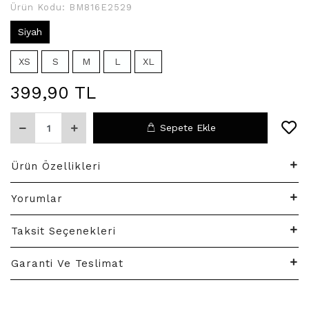
Ürün Kodu:
BM816E2529
Siyah
XS
S
M
L
XL
399,90 TL
Sepete Ekle
Ürün Özellikleri
Yorumlar
Taksit Seçenekleri
Garanti Ve Teslimat