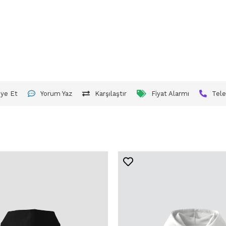
iye Et
Yorum Yaz
Karşılaştır
Fiyat Alarmı
Tele