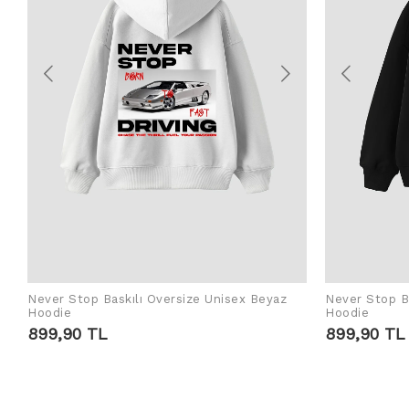
Never Stop Baskılı Oversize Unisex Beyaz
Never Stop Ba
SEPETE EKLE
Hoodie
Hoodie
899,90 TL
899,90 TL