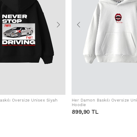
skılı Oversize Unisex Siyah
Her Damon Baskılı Oversize Un
SEPETE EKLE
SEPETE EKLE
Hoodie
899,90 TL