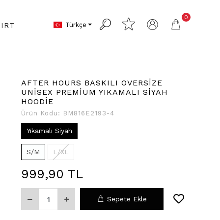
0
Türkçe
IRT
AFTER HOURS BASKILI OVERSİZE
UNİSEX PREMİUM YIKAMALI SİYAH
HOODİE
Ürün Kodu:
BM816E2193-4
Yıkamalı Siyah
S/M
L/XL
999,90 TL
Sepete Ekle